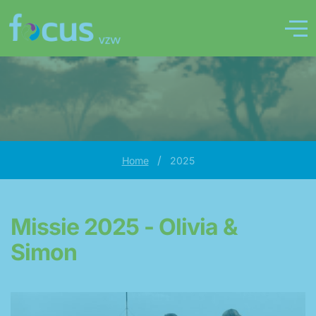
/
Home
2025
Missie 2025 - Olivia &
Simon