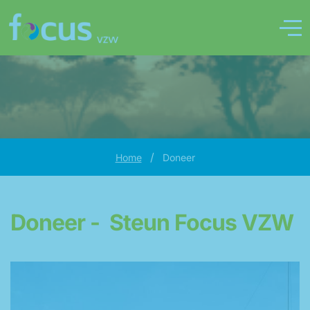
/
Home
Doneer
Doneer - Steun Focus VZW