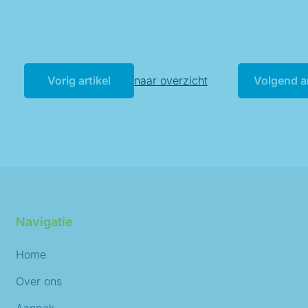
Vorig artikel
Terug naar overzicht
Volgend ar
Navigatie
Home
Over ons