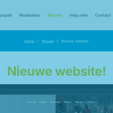
anpak
Realisaties
Nieuws
Help mee
Contact
/
/
Home
Nieuws
Nieuwe website!
Nieuwe website!