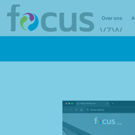
Over ons
A