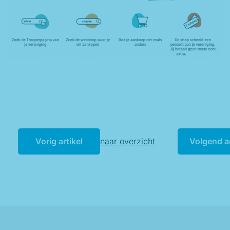
Vorig artikel
Terug naar overzicht
Volgend ar