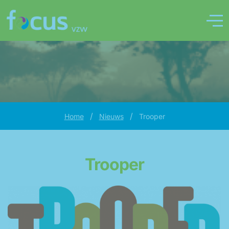
/
/
Home
Nieuws
Trooper
Trooper